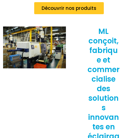
Découvrir nos produits
ML
conçoit,
fabriqu
e et
commer
cialise
des
solution
s
innovan
tes en
éclairag