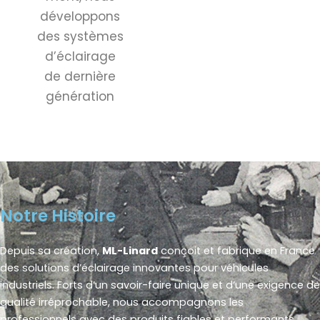
développons
des systèmes
d’éclairage
de dernière
génération
Notre Histoire
Depuis sa création,
ML-Linard
conçoit et fabrique en France
des solutions d’éclairage innovantes pour véhicules
industriels. Forts d’un savoir-faire unique et d’une exigence de
qualité irréprochable, nous accompagnons les
professionnels avec des produits fiables et performants.