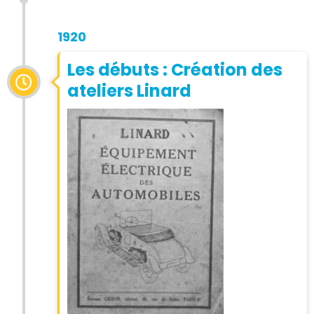
1920
Les débuts : Création des
ateliers Linard